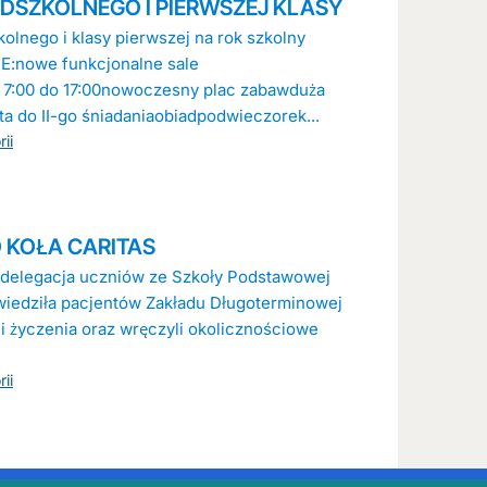
DSZKOLNEGO I PIERWSZEJ KLASY
olnego i klasy pierwszej na rok szkolny
:nowe funkcjonalne sale
 7:00 do 17:00nowoczesny plac zabawduża
a do II-go śniadaniaobiadpodwieczorek...
ii
 KOŁA CARITAS
 delegacja uczniów ze Szkoły Podstawowej
wiedziła pacjentów Zakładu Długoterminowej
li życzenia oraz wręczyli okolicznościowe
ii