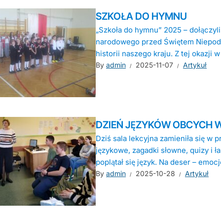
SZKOŁA DO HYMNU
„Szkoła do hymnu” 2025 – dołączy
narodowego przed Świętem Niepodleg
historii naszego kraju. Z tej okazji 
By
admin
2025-11-07
Artykuł
DZIEŃ JĘZYKÓW OBCYCH W
Dziś sala lekcyjna zamieniła się w 
językowe, zagadki słowne, quizy i 
poplątał się język. Na deser – emocje
By
admin
2025-10-28
Artykuł