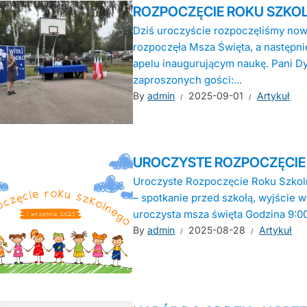
ROZPOCZĘCIE ROKU SZKO
Dziś uroczyście rozpoczęliśmy nowy
rozpoczęła Msza Święta, a następni
apelu inaugurującym naukę. Pani D
zaproszonych gości:...
By
admin
2025-09-01
Artykuł
UROCZYSTE ROZPOCZĘCIE
Uroczyste Rozpoczęcie Roku Szkoln
– spotkanie przed szkołą, wyjście
uroczysta msza święta Godzina 9:00
By
admin
2025-08-28
Artykuł