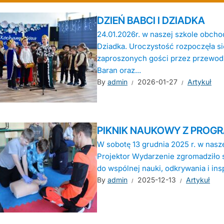
DZIEŃ BABCI I DZIADKA
24.01.2026r. w naszej szkole obcho
Dziadka. Uroczystość rozpoczęła si
zaproszonych gości przez przewod
Baran oraz...
By
admin
2026-01-27
Artykuł
PIKNIK NAUKOWY Z PROG
W sobotę 13 grudnia 2025 r. w nasz
Projektor Wydarzenie zgromadziło 
do wspólnej nauki, odkrywania i insp
By
admin
2025-12-13
Artykuł