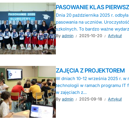
PASOWANIE KLAS PIERWS
Dnia 20 października 2025 r. odbyła
pasowania na uczniów. Uroczystość 
szkolnych. To bardzo ważne wydarze
By
admin
2025-10-20
Artykuł
ZAJĘCIA Z PROJEKTOREM
W dniach 10-12 września 2025 r. w 
technologii w ramach programu IT fo
w zajęciach z...
By
admin
2025-09-18
Artykuł