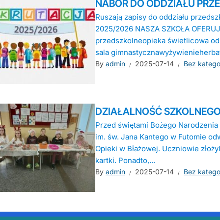
NABÓR DO ODDZIAŁU PRZE
Ruszają zapisy do oddziału przedszk
2025/2026 NASZA SZKOŁA OFERUJE
przedszkolneopieka świetlicowa od
sala gimnastycznawyżywienieherbat
By
admin
2025-07-14
Bez kategor
DZIAŁALNOŚĆ SZKOLNEGO
Przed świętami Bożego Narodzenia
im. św. Jana Kantego w Futomie od
Opieki w Błażowej. Uczniowie złoży
kartki. Ponadto,...
By
admin
2025-07-14
Bez kategor