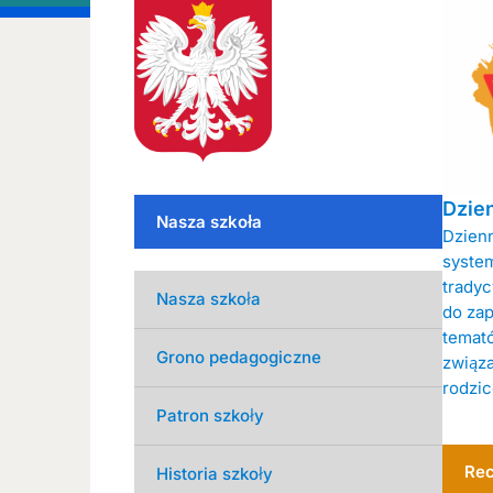
Dzie
Nasza szkoła
Dzienn
system
tradyc
Nasza szkoła
do zap
temató
Grono pedagogiczne
związa
rodzic
Patron szkoły
Rec
Historia szkoły