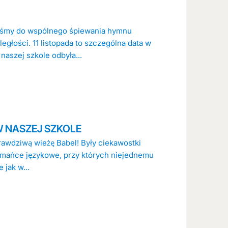
liśmy do wspólnego śpiewania hymnu
łości. 11 listopada to szczególna data w
w naszej szkole odbyła...
 NASZEJ SZKOLE
prawdziwą wieżę Babel! Były ciekawostki
łamańce językowe, przy których niejednemu
 jak w...