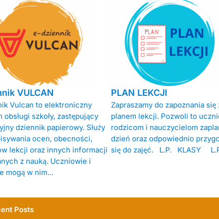
nnik VULCAN
PLAN LEKCJI
ik Vulcan to elektroniczny
Zapraszamy do zapoznania się 
 obsługi szkoły, zastępujący
planem lekcji. Pozwoli to uczn
yjny dziennik papierowy. Służy
rodzicom i nauczycielom zapl
isywania ocen, obecności,
dzień oraz odpowiednio przyg
w lekcji oraz innych informacji
się do zajęć. L.P. KLASY L.P.
nych z nauką. Uczniowie i
e mogą w nim...
ent Posts