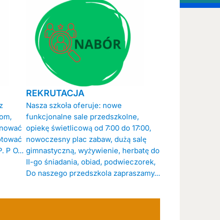
REKRUTACJA
z
Nasza szkoła oferuje: nowe
iom,
funkcjonalne sale przedszkolne,
anować
opiekę świetlicową od 7:00 do 17:00,
otować
nowoczesny plac zabaw, dużą salę
 P O...
gimnastyczną, wyżywienie, herbatę do
II-go śniadania, obiad, podwieczorek,
Do naszego przedszkola zapraszamy...